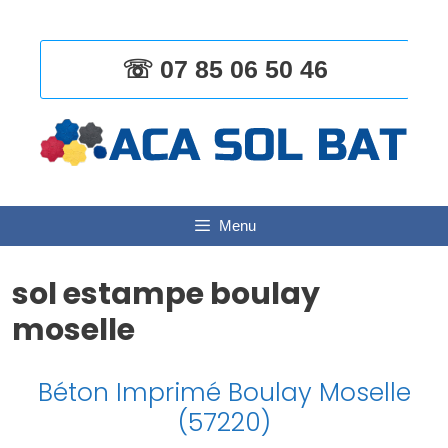
Aller
au
contenu
☏ 07 85 06 50 46
Menu
sol estampe boulay
moselle
Béton Imprimé Boulay Moselle
(57220)