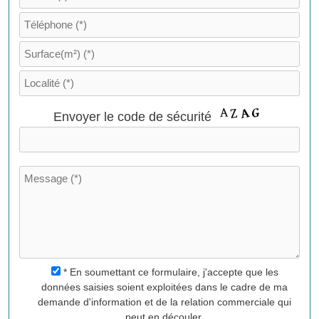
V
Envoyer le code de sécurité
e
u
i
l
l
e
z
l
a
i
* En soumettant ce formulaire, j'accepte que les
s
données saisies soient exploitées dans le cadre de ma
s
demande d'information et de la relation commerciale qui
e
peut en découler.
r