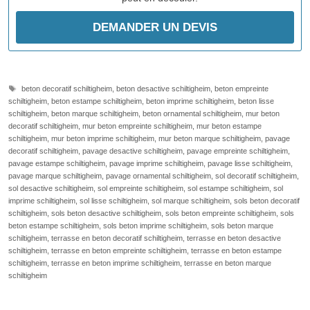
c
e
c
h
a
m
Étiquettes
beton decoratif schiltigheim
,
beton desactive schiltigheim
,
beton empreinte
p
schiltigheim
,
beton estampe schiltigheim
,
beton imprime schiltigheim
,
beton lisse
v
schiltigheim
,
beton marque schiltigheim
,
beton ornamental schiltigheim
,
mur beton
decoratif schiltigheim
,
mur beton empreinte schiltigheim
,
mur beton estampe
i
schiltigheim
,
mur beton imprime schiltigheim
,
mur beton marque schiltigheim
,
pavage
d
decoratif schiltigheim
,
pavage desactive schiltigheim
,
pavage empreinte schiltigheim
,
e
pavage estampe schiltigheim
,
pavage imprime schiltigheim
,
pavage lisse schiltigheim
,
.
pavage marque schiltigheim
,
pavage ornamental schiltigheim
,
sol decoratif schiltigheim
,
sol desactive schiltigheim
,
sol empreinte schiltigheim
,
sol estampe schiltigheim
,
sol
imprime schiltigheim
,
sol lisse schiltigheim
,
sol marque schiltigheim
,
sols beton decoratif
schiltigheim
,
sols beton desactive schiltigheim
,
sols beton empreinte schiltigheim
,
sols
beton estampe schiltigheim
,
sols beton imprime schiltigheim
,
sols beton marque
schiltigheim
,
terrasse en beton decoratif schiltigheim
,
terrasse en beton desactive
schiltigheim
,
terrasse en beton empreinte schiltigheim
,
terrasse en beton estampe
schiltigheim
,
terrasse en beton imprime schiltigheim
,
terrasse en beton marque
schiltigheim