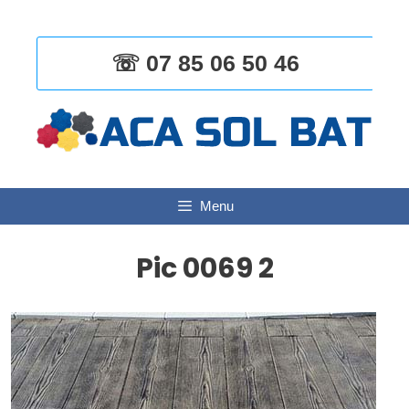
Aller
au
contenu
☏ 07 85 06 50 46
Menu
Pic 0069 2