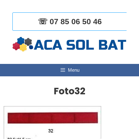
Aller
au
contenu
☏ 07 85 06 50 46
Menu
Foto32